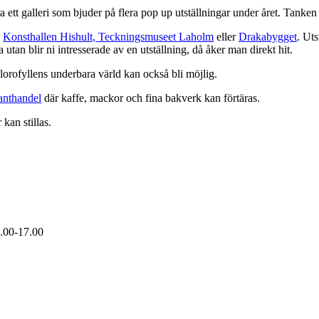
ra ett galleri som bjuder på flera pop up utställningar under året. Tanken
x
Konsthallen Hishult,
Teckningsmuseet Laholm
eller
Drakabygget
. Ut
 utan blir ni intresserade av en utställning, då åker man direkt hit.
lorofyllens underbara värld kan också bli möjlig.
anthandel
där kaffe, mackor och fina bakverk kan förtäras.
kan stillas.
2.00-17.00