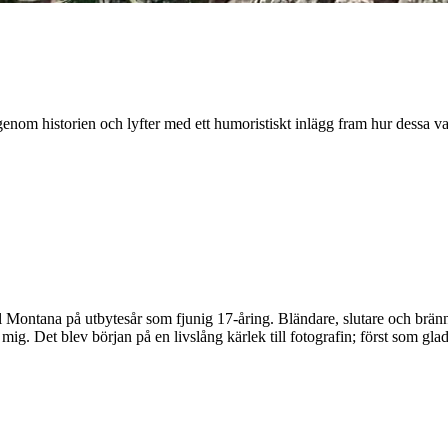
genom historien och lyfter med ett humoristiskt inlägg fram hur dessa v
 Montana på utbytesår som fjunig 17-åring. Bländare, slutare och brännv
ig. Det blev början på en livslång kärlek till fotografin; först som gl