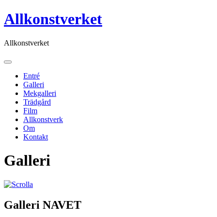
Skip
Allkonstverket
to
content
Allkonstverket
Entré
Galleri
Mekgalleri
Trädgård
Film
Allkonstverk
Om
Kontakt
Galleri
Galleri NAVET