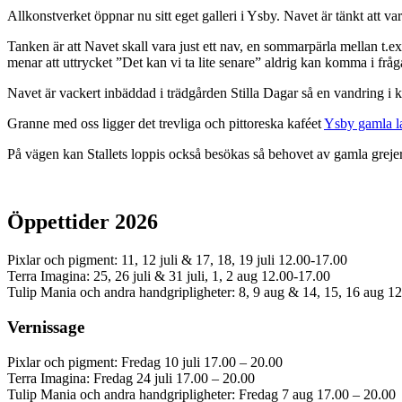
Allkonstverket öppnar nu sitt eget galleri i Ysby. Navet är tänkt att va
Tanken är att Navet skall vara just ett nav, en sommarpärla mellan t.e
menar att uttrycket ”Det kan vi ta lite senare” aldrig kan komma i fråga
Navet är vackert inbäddad i trädgården Stilla Dagar så en vandring i k
Granne med oss ligger det trevliga och pittoreska kaféet
Ysby gamla l
På vägen kan Stallets loppis också besökas så behovet av gamla grejer 
Öppettider 2026
Pixlar och pigment: 11, 12 juli & 17, 18, 19 juli 12.00-17.00
Terra Imagina: 25, 26 juli & 31 juli, 1, 2 aug 12.00-17.00
Tulip Mania och andra handgripligheter: 8, 9 aug & 14, 15, 16 aug 1
Vernissage
Pixlar och pigment: Fredag 10 juli 17.00 – 20.00
Terra Imagina: Fredag 24 juli 17.00 – 20.00
Tulip Mania och andra handgripligheter: Fredag 7 aug 17.00 – 20.00