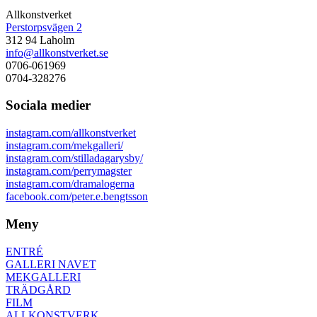
Allkonstverket
Perstorpsvägen 2
312 94 Laholm
info@allkonstverket.se
0706-061969
0704-328276
Sociala medier
instagram.com/allkonstverket
instagram.com/mekgalleri/
instagram.com/stilladagarysby/
instagram.com/perrymagster
instagram.com/dramalogerna
facebook.com/peter.e.bengtsson
Meny
ENTRÉ
GALLERI NAVET
MEKGALLERI
TRÄDGÅRD
FILM
ALLKONSTVERK