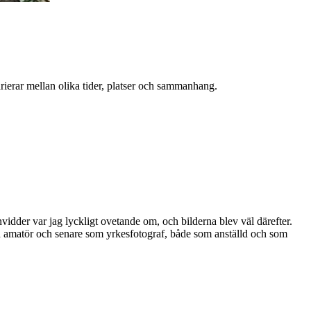
arierar mellan olika tider, platser och sammanhang.
idder var jag lyckligt ovetande om, och bilderna blev väl därefter.
ad amatör och senare som yrkesfotograf, både som anställd och som