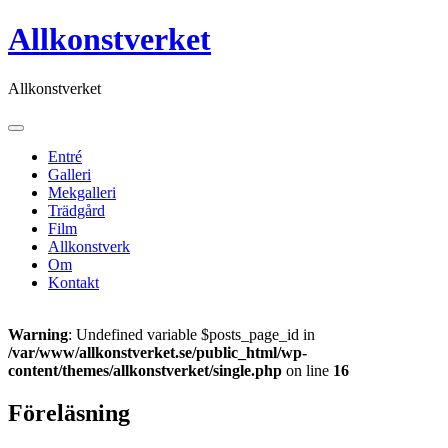
Skip
Allkonstverket
to
content
Allkonstverket
Entré
Galleri
Mekgalleri
Trädgård
Film
Allkonstverk
Om
Kontakt
Warning
: Undefined variable $posts_page_id in
/var/www/allkonstverket.se/public_html/wp-
content/themes/allkonstverket/single.php
on line
16
Föreläsning