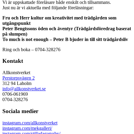
Vi är uppskattade föreläsare både enskilt och tillsammans.
Just nu är vi aktuella med följande föreläsningar:
Fru och Herr kultur om kreativitet med trädgården som
utgångspunkt
Peter Bengtssons öden och äventyr (Trädgårdsföredrag baserat
på slumpen)
To much is not enough – Peter B bjuder in till sitt trädgårdsliv
Ring och boka – 0704-328276
Kontakt
Allkonstverket
Perstorpsvägen 2
312 94 Laholm
info@allkonstverket.se
0706-061969
0704-328276
Sociala medier
instagram.com/allkonstverket
instagram.com/mekgalleri/
instagram.com/stilladagarysby/