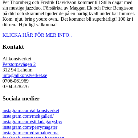
Per Thornberg och Fredrik Davidsson kommer till Stilla dagar med
sin mustiga jazzduo. Förstärkta av Maggan Ek och Peter Bengtsson
på dikt och skrammel bjuder de på en härlig kväll under bar himmel.
Kom, njut, bring youre own.. Det kommer bli superhärligt! 100 kr i
dörren.. Hjärtligt välkomna!
KLICKA HÄR FÖR MER INFO..
Kontakt
Allkonstverket
Perstorpsvägen 2
312 94 Laholm
info@allkonstverket.se
0706-061969
0704-328276
Sociala medier
instagram.com/allkonstverket
instagram.com/mekgalleri/
instagram.com/stilladagarysby/
instagram.com/perrymagster
instagram.com/dramalogerna