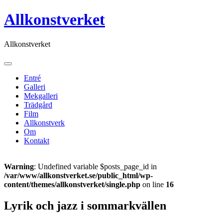
Skip
Allkonstverket
to
content
Allkonstverket
Entré
Galleri
Mekgalleri
Trädgård
Film
Allkonstverk
Om
Kontakt
Warning
: Undefined variable $posts_page_id in
/var/www/allkonstverket.se/public_html/wp-
content/themes/allkonstverket/single.php
on line
16
Lyrik och jazz i sommarkvällen