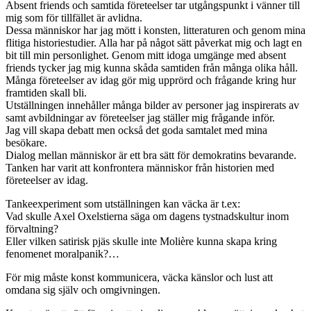
Absent friends och samtida företeelser tar utgångspunkt i vänner till
mig som för tillfället är avlidna.
Dessa människor har jag mött i konsten, litteraturen och genom mina
flitiga historiestudier. Alla har på något sätt påverkat mig och lagt en
bit till min personlighet. Genom mitt idoga umgänge med absent
friends tycker jag mig kunna skåda samtiden från många olika håll.
Många företeelser av idag gör mig upprörd och frågande kring hur
framtiden skall bli.
Utställningen innehåller många bilder av personer jag inspirerats av
samt avbildningar av företeelser jag ställer mig frågande inför.
Jag vill skapa debatt men också det goda samtalet med mina
besökare.
Dialog mellan människor är ett bra sätt för demokratins bevarande.
Tanken har varit att konfrontera människor från historien med
företeelser av idag.
Tankeexperiment som utställningen kan väcka är t.ex:
Vad skulle Axel Oxelstierna säga om dagens tystnadskultur inom
förvaltning?
Eller vilken satirisk pjäs skulle inte Molière kunna skapa kring
fenomenet moralpanik?…
För mig måste konst kommunicera, väcka känslor och lust att
omdana sig själv och omgivningen.