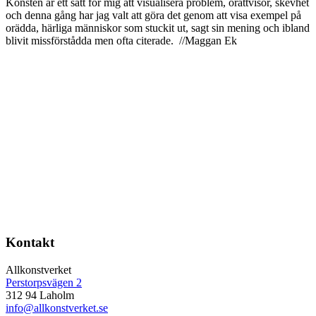
Konsten är ett sätt för mig att visualisera problem, orättvisor, skevhet
och denna gång har jag valt att göra det genom att visa exempel på
orädda, härliga människor som stuckit ut, sagt sin mening och ibland
blivit missförstådda men ofta citerade. //Maggan Ek
Kontakt
Allkonstverket
Perstorpsvägen 2
312 94 Laholm
info@allkonstverket.se