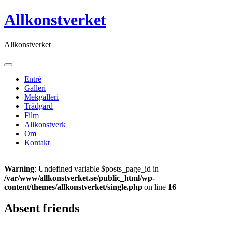
Skip
Allkonstverket
to
content
Allkonstverket
Entré
Galleri
Mekgalleri
Trädgård
Film
Allkonstverk
Om
Kontakt
Warning
: Undefined variable $posts_page_id in
/var/www/allkonstverket.se/public_html/wp-
content/themes/allkonstverket/single.php
on line
16
Absent friends