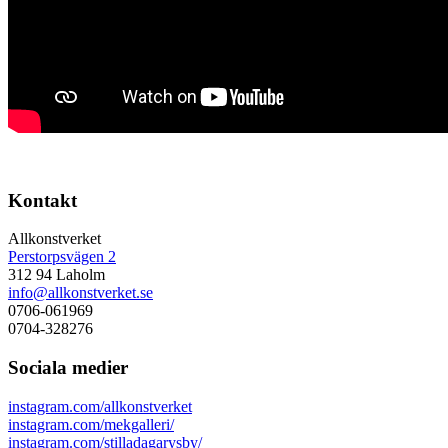
Kontakt
Allkonstverket
Perstorpsvägen 2
312 94 Laholm
info@allkonstverket.se
0706-061969
0704-328276
Sociala medier
instagram.com/allkonstverket
instagram.com/mekgalleri/
instagram.com/stilladagarysby/