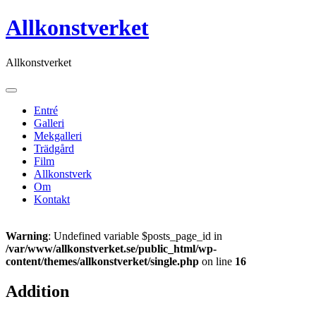
Skip
Allkonstverket
to
content
Allkonstverket
Entré
Galleri
Mekgalleri
Trädgård
Film
Allkonstverk
Om
Kontakt
Warning
: Undefined variable $posts_page_id in
/var/www/allkonstverket.se/public_html/wp-
content/themes/allkonstverket/single.php
on line
16
Addition