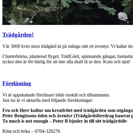
Trädgården!
Vår 3000 kvm stora trädgård är på många sätt ett äventyr. Vi kallar d
Charterhörna, planterad flygel, TrädGård, spännande gångar, fantasti
tycker den är för härlig för att inte alla skall få se den. Kom och njut!
Föreläsning
Vi är uppskattade föreläsare både enskilt och tillsammans.
Just nu är vi aktuella med följande föreläsningar:
Fru och Herr kultur om kreativitet med trädgården som utgång
Peter Bengtssons öden och äventyr (Trädgårdsföredrag baserat 
To much is not enough – Peter B bjuder in till sitt trädgårdsliv
Ring och boka – 0704-328276