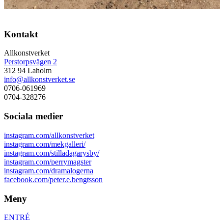
Kontakt
Allkonstverket
Perstorpsvägen 2
312 94 Laholm
info@allkonstverket.se
0706-061969
0704-328276
Sociala medier
instagram.com/allkonstverket
instagram.com/mekgalleri/
instagram.com/stilladagarysby/
instagram.com/perrymagster
instagram.com/dramalogerna
facebook.com/peter.e.bengtsson
Meny
ENTRÉ