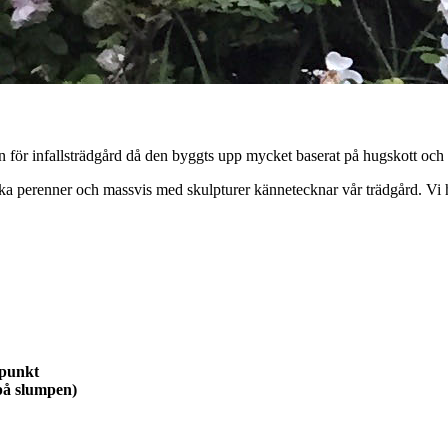
en för infallsträdgård då den byggts upp mycket baserat på hugskott och
ska perenner och massvis med skulpturer kännetecknar vår trädgård. Vi h
spunkt
på slumpen)