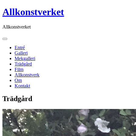
Skip
Allkonstverket
to
content
Allkonstverket
Entré
Galleri
Mekgalleri
Trädgård
Film
Allkonstverk
Om
Kontakt
Trädgård