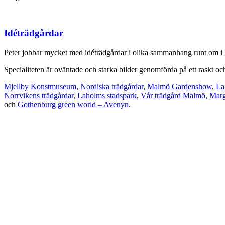
Idéträdgårdar
Peter jobbar mycket med idéträdgårdar i olika sammanhang runt om i S
Specialiteten är oväntade och starka bilder genomförda på ett raskt och 
Mjellby Konstmuseum
,
Nordiska trädgårdar
,
Malmö Gardenshow
,
La
Norrvikens trädgårdar
,
Laholms stadspark
,
Vår trädgård Malmö
,
Marg
och
Gothenburg green world – Avenyn
.