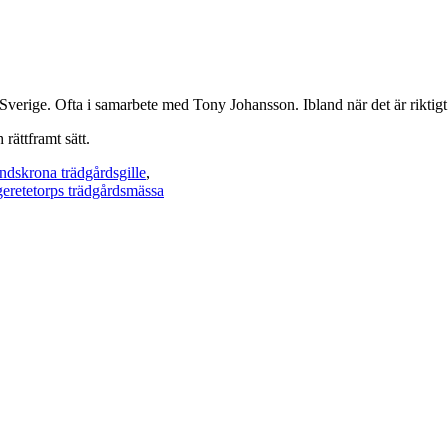
verige. Ofta i samarbete med Tony Johansson. Ibland när det är riktig
rättframt sätt.
ndskrona trädgårdsgille
,
eretetorps trädgårdsmässa